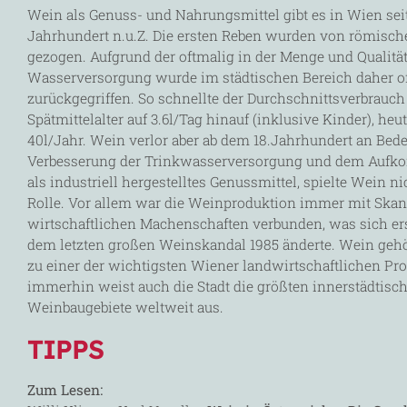
Wein als Genuss- und Nahrungsmittel gibt es in Wien sei
Jahrhundert n.u.Z. Die ersten Reben wurden von römisc
gezogen. Aufgrund der oftmalig in der Menge und Qualitä
Wasserversorgung wurde im städtischen Bereich daher of
zurückgegriffen. So schnellte der Durchschnittsverbrauc
Spätmittelalter auf 3.6l/Tag hinauf (inklusive Kinder), heute
40l/Jahr. Wein verlor aber ab dem 18.Jahrhundert an Bede
Verbesserung der Trinkwasserversorgung und dem Aufk
als industriell hergestelltes Genussmittel, spielte Wein n
Rolle. Vor allem war die Weinproduktion immer mit Skan
wirtschaftlichen Machenschaften verbunden, was sich er
dem letzten großen Weinskandal 1985 änderte. Wein geh
zu einer der wichtigsten Wiener landwirtschaftlichen Pr
immerhin weist auch die Stadt die größten innerstädtisc
Weinbaugebiete weltweit aus.
TIPPS
Zum Lesen: