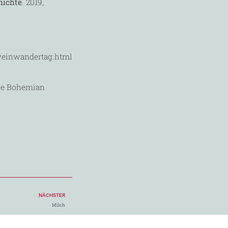
hichte
. 2019,
weinwandertag.html
The Bohemian
NÄCHSTER
Milch