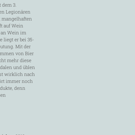
t dem 3.
hen Legionären
t mangelhaften
t auf Wein
h an Wein im
 liegt er bei 35-
utung. Mit der
ommen von Bier
icht mehr diese
dalen und üblen
st wirklich nach
ört immer noch
odukte, denn
hen